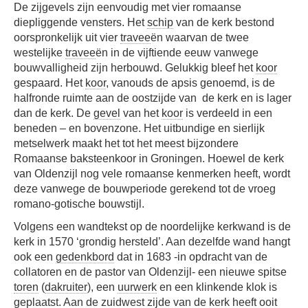
De zijgevels zijn eenvoudig met vier romaanse
diepliggende vensters. Het
schip
van de kerk bestond
oorspronkelijk uit vier
travee
ën waarvan de twee
westelijke
travee
ën in de vijftiende eeuw vanwege
bouwvalligheid zijn herbouwd. Gelukkig bleef het
koor
gespaard. Het
koor
, vanouds de apsis genoemd, is de
halfronde ruimte aan de oostzijde van de kerk en is lager
dan de kerk. De
gevel
van het
koor
is verdeeld in een
beneden – en bovenzone. Het uitbundige en sierlijk
metselwerk maakt het tot het meest bijzondere
Romaanse baksteenkoor in Groningen. Hoewel de kerk
van Oldenzijl nog vele romaanse kenmerken heeft, wordt
deze vanwege de bouwperiode gerekend tot de vroeg
romano-gotische bouwstijl.
Volgens een wandtekst op de noordelijke kerkwand is de
kerk in 1570 ‘grondig hersteld’. Aan dezelfde wand hangt
ook een
gedenkbord
dat in 1683 -in opdracht van de
collatoren en de pastor van Oldenzijl- een nieuwe spitse
toren
(
dakruiter
), een
uurwerk
en een klinkende klok is
geplaatst. Aan de zuidwest zijde van de kerk heeft ooit