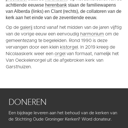
achttiende eeuwse
herenbank
staan de familiewapens
van Alberda (links) en Clant (rechts), de collatoren van de
kerk aan het einde van de zeventiende eeuw.
Op de
galerij
stond vanaf het midden van de jaren vijftig
van de vorige eeuw een eenvoudig
harmonium
om de
gemeentezang te begeleiden. Rond 1990 is deze
vervangen door een klein
kistorgel
. In 2019 kreeg de
Nicolaaskerk weer een
orgel
van formaat, namelijk het
Van Oeckelenorgel uit de afgebroken kerk van
Garsthuizen.
DONEREN
Een bijdrage leveren aan het behoud van de kerken van
de Stichting Oude Groninger Kerken? Word donateur.