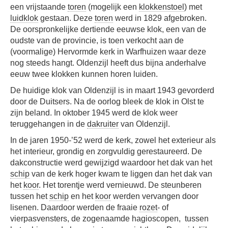
een vrijstaande
toren
(mogelijk een
klokkenstoel
) met
luidklok
gestaan. Deze
toren
werd in 1829 afgebroken.
De oorspronkelijke dertiende eeuwse klok, een van de
oudste van de provincie, is toen verkocht aan de
(voormalige) Hervormde kerk in Warfhuizen waar deze
nog steeds hangt. Oldenzijl heeft dus bijna anderhalve
eeuw twee klokken kunnen horen luiden.
De huidige klok van Oldenzijl is in maart 1943 gevorderd
door de Duitsers. Na de oorlog bleek de klok in Olst te
zijn beland. In oktober 1945 werd de klok weer
teruggehangen in de
dakruiter
van Oldenzijl.
In de jaren 1950-’52 werd de kerk, zowel het exterieur als
het interieur, grondig en zorgvuldig gerestaureerd. De
dakconstructie werd gewijzigd waardoor het dak van het
schip
van de kerk hoger kwam te liggen dan het dak van
het
koor
. Het torentje werd vernieuwd. De steunberen
tussen het
schip
en het
koor
werden vervangen door
lisenen. Daardoor werden de fraaie
rozet
- of
vierpasvensters, de zogenaamde hagioscopen, tussen