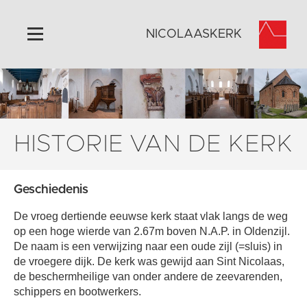
NICOLAASKERK
Home
Algemeen
Historie
HISTORIE VAN DE KERK
Omgeving
Activiteiten
Geschiedenis
Verhuur
De vroeg dertiende eeuwse kerk staat vlak langs de weg
Foto's
op een hoge wierde van 2.67m boven N.A.P. in Oldenzijl.
Doneer
De naam is een verwijzing naar een oude zijl (=sluis) in
de vroegere dijk. De kerk was gewijd aan Sint Nicolaas,
Contact
de beschermheilige van onder andere de zeevarenden,
Vaktaal
schippers en bootwerkers.