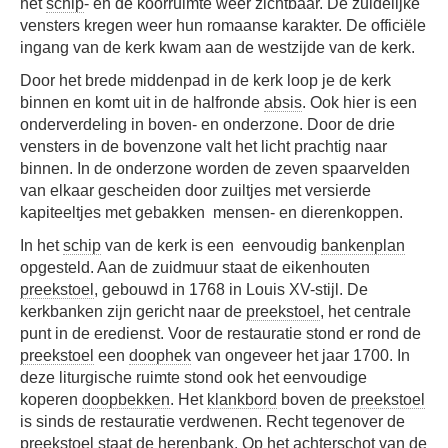
het
schip
- en de koorruimte weer zichtbaar. De zuidelijke
vensters kregen weer hun romaanse karakter. De officiële
ingang van de kerk kwam aan de westzijde van de kerk.
Door het brede middenpad in de kerk loop je de kerk
binnen en komt uit in de halfronde
absis
. Ook hier is een
onderverdeling in boven- en onderzone. Door de drie
vensters in de bovenzone valt het licht prachtig naar
binnen. In de onderzone worden de zeven spaarvelden
van elkaar gescheiden door zuiltjes met versierde
kapiteeltjes met gebakken mensen- en dierenkoppen.
In het
schip
van de kerk is een eenvoudig
bankenplan
opgesteld. Aan de zuidmuur staat de eikenhouten
preekstoel
, gebouwd in 1768 in Louis XV-stijl. De
kerkbanken zijn gericht naar de
preekstoel
, het centrale
punt in de eredienst. Voor de restauratie stond er rond de
preekstoel
een
doophek
van ongeveer het jaar 1700. In
deze liturgische ruimte stond ook het eenvoudige
koperen
doopbekken
. Het
klankbord
boven de
preekstoel
is sinds de restauratie verdwenen. Recht tegenover de
preekstoel
staat de
herenbank
. Op het achterschot van de